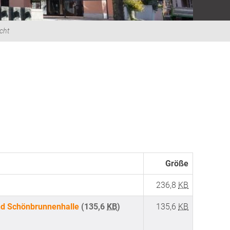
cht
Größe
236,8
KB
und Schönbrunnenhalle
(135,6
KB
)
135,6
KB