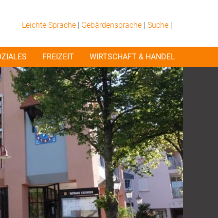
Leichte Sprache
|
Gebärdensprache
|
Suche
|
OZIALES
FREIZEIT
WIRTSCHAFT & HANDEL