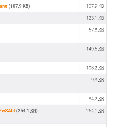
eune
(107,9
KB
)
107,9
KB
123,1
KB
57,8
KB
149,5
KB
108,2
KB
9,3
KB
84,2
KB
n_FwSAbt
(254,1
KB
)
254,1
KB