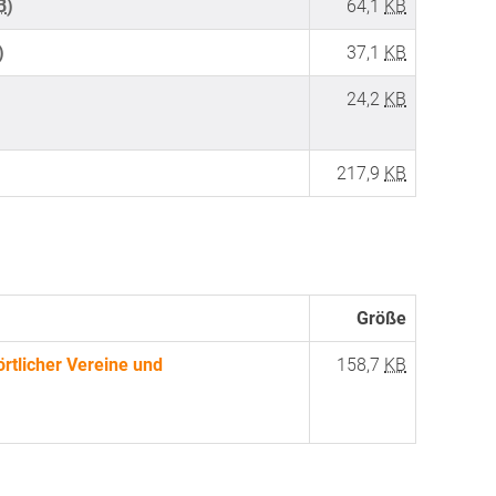
B
)
64,1
KB
)
37,1
KB
24,2
KB
217,9
KB
Größe
rtlicher Vereine und
158,7
KB