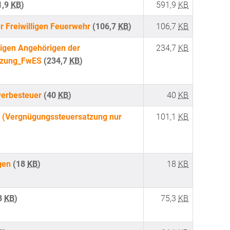
1,9
KB
)
591,9
KB
er Freiwilligen Feuerwehr
(106,7
KB
)
106,7
KB
tigen Angehörigen der
234,7
KB
atzung_FwES
(234,7
KB
)
werbesteuer
(40
KB
)
40
KB
r (Vergnügungssteuersatzung nur
101,1
KB
ngen
(18
KB
)
18
KB
3
KB
)
75,3
KB