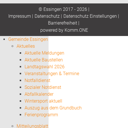
© Essingen 2017 - 2026 |
Impressum
|
Datenschutz
|
Datenschutz Einstellungen
|
Barrierefreiheit
|
p
owered by
Komm.ONE
Gemeinde Essingen
Aktuelles
Aktuelle Meldungen
Aktuelle Baustellen
Landtagswahl 2026
Veranstaltungen & Termine
Notfalldienst
Sozialer Notdienst
Abfallkalender
Wintersport aktuell
Auszug aus dem Grundbuch
Ferienprogramm
Mitteilungsblatt