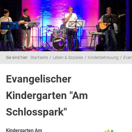
Sie sind hier:
Startseite
Leben & Soziales
Kinderbetreuung
Evan
Evangelischer
Kindergarten "Am
Schlosspark"
Kindergarten
Am