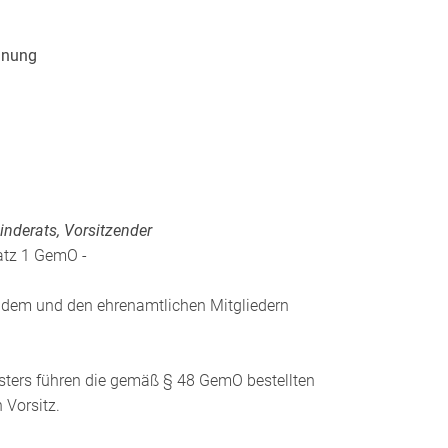
dnung
derats, Vorsitzender
atz 1 GemO -
ndem und den ehrenamtlichen Mitgliedern
isters führen die gemäß § 48 GemO bestellten
 Vorsitz.