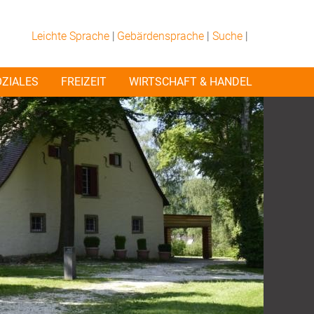
Leichte Sprache
|
Gebärdensprache
|
Suche
|
OZIALES
FREIZEIT
WIRTSCHAFT & HANDEL